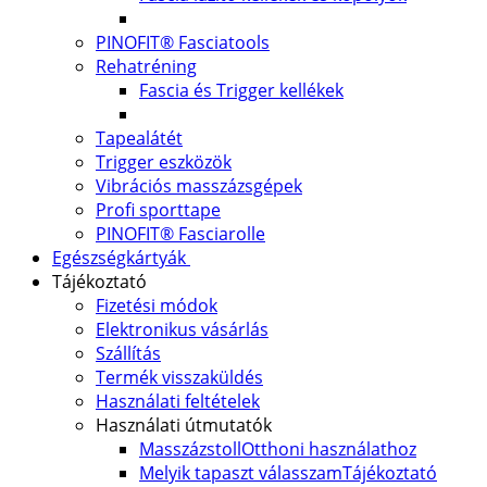
PINOFIT® Fasciatools
Rehatréning
Fascia és Trigger kellékek
Tapealátét
Trigger eszközök
Vibrációs masszázsgépek
Profi sporttape
PINOFIT® Fasciarolle
Egészségkártyák
Tájékoztató
Fizetési módok
Elektronikus vásárlás
Szállítás
Termék visszaküldés
Használati feltételek
Használati útmutatók
Masszázstoll
Otthoni használathoz
Melyik tapaszt válasszam
Tájékoztató