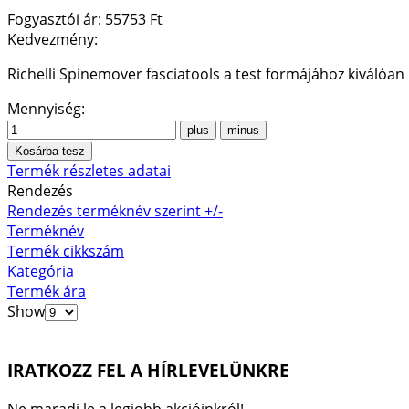
Fogyasztói ár:
55753 Ft
Kedvezmény:
Richelli Spinemover fasciatools a test formájához kiválóan 
Mennyiség:
Termék részletes adatai
Rendezés
Rendezés terméknév szerint +/-
Terméknév
Termék cikkszám
Kategória
Termék ára
Show
IRATKOZZ FEL A HÍRLEVELÜNKRE
Ne maradj le a legjobb akcióinkról!