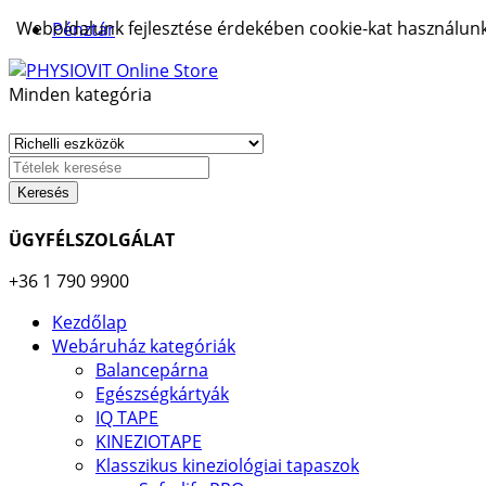
Weboldalunk fejlesztése érdekében cookie-kat használunk.
Pénztár
Minden kategória
Keresés
ÜGYFÉLSZOLGÁLAT
+36 1 790 9900
Kezdőlap
Webáruház kategóriák
Balancepárna
Egészségkártyák
IQ TAPE
KINEZIOTAPE
Klasszikus kineziológiai tapaszok