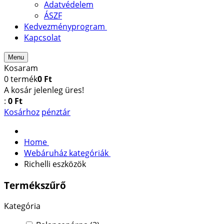
Adatvédelem
ÁSZF
Kedvezményprogram
Kapcsolat
Menu
Kosaram
0
termék
0 Ft
A kosár jelenleg üres!
:
0 Ft
Kosárhoz
pénztár
Home
Webáruház kategóriák
Richelli eszközök
Termékszűrő
Kategória