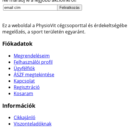
Ez a weboldal a PhysioVit cégcsoporttal és érdekeltségébe 
megelőzés, a sport területén egyaránt.
Fiókadatok
Megrendeléseim
Felhasználói profil
Ügyfélfiók
ÁSZF megtekintése
Kapcsolat
Regisztráció
Kosaram
Információk
Cikkajánló
Viszonteladóknak