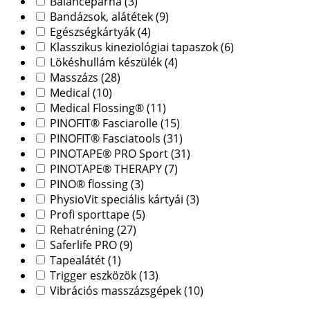
Balancepárna
(3)
Bandázsok, alátétek
(9)
Egészségkártyák
(4)
Klasszikus kineziológiai tapaszok
(6)
Lökéshullám készülék
(4)
Masszázs
(28)
Medical
(10)
Medical Flossing®
(11)
PINOFIT® Fasciarolle
(15)
PINOFIT® Fasciatools
(31)
PINOTAPE® PRO Sport
(31)
PINOTAPE® THERAPY
(7)
PINO® flossing
(3)
PhysioVit speciális kártyái
(3)
Profi sporttape
(5)
Rehatréning
(27)
Saferlife PRO
(9)
Tapealátét
(1)
Trigger eszközök
(13)
Vibrációs masszázsgépek
(10)