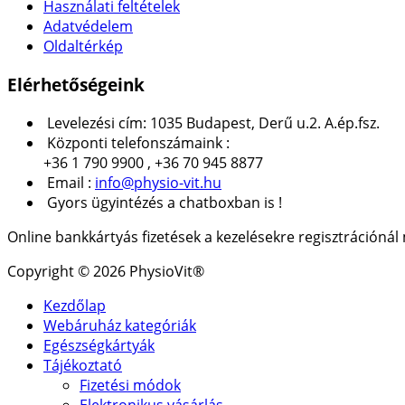
Használati feltételek
Adatvédelem
Oldaltérkép
Elérhetőségeink
Levelezési cím: 1035 Budapest, Derű u.2. A.ép.fsz.
Központi telefonszámaink :
+36 1 790 9900 , +36 70 945 8877
Email :
info@physio-vit.hu
Gyors ügyintézés a chatboxban is !
Online bankkártyás fizetések a kezelésekre regisztrációná
Copyright © 2026 PhysioVit®
Kezdőlap
Webáruház kategóriák
Egészségkártyák
Tájékoztató
Fizetési módok
Elektronikus vásárlás