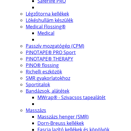
Saferlife PRO
Légzőtorna kellékek
Lökéshullám készülék
Medical Flossing®
Medical
Passzív mozgatógép (CPM)
PINOTAPE® PRO Sport
PINOTAPE® THERAPY
PINO® flossing
Richelli eszközök
SMR gyakorlatokhoz
Sportitalok
Bandázsok, alátétek
MWrap® - Szivacsos tapealátét
Masszázs
Masszázs henger (SMR)
Dorn-Breuss kellékek
Fascia lazító kellékek és köpölyök