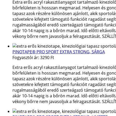
Extra erős acryl rakasztóanyagot tartalmazó kineziol
bőrfelületen is hosszan megmarad. Helyesen és gondosa
tapasz azok részére különösen ajánlott, akik sportolás
szövetekre kifejtett támogató funkcióit ragadást segí
rugalmasságából eredő szerteágazó támogató funkciók 
akár 10-14 napig is a bőrön marad. Idő előtti eltávol
vékony bőrre nem javasoljuk a felragasztását. SZÁLL
PINOTAPE® PRO SPORT EXTRA STRONG, SÁRGA
Fogyasztói ár:
3290 Ft
Extra erős acryl rakasztóanyagot tartalmazó kineziol
bőrfelületen is hosszan megmarad. Helyesen és gondosa
tapasz azok részére különösen ajánlott, akik sportolás
szövetekre kifejtett támogató funkcióit ragadást segí
rugalmasságából eredő szerteágazó támogató funkciók 
akár 10-14 napig is a bőrön marad. Idő előtti eltávol
vékony bőrre nem javasoljuk a felragasztását. SZÁLL