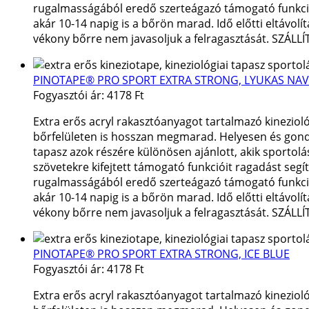
rugalmasságából eredő szerteágazó támogató funkciók 
akár 10-14 napig is a bőrön marad. Idő előtti eltávol
vékony bőrre nem javasoljuk a felragasztását. SZÁLL
PINOTAPE® PRO SPORT EXTRA STRONG, LYUKAS NAV
Fogyasztói ár:
4178 Ft
Extra erős acryl rakasztóanyagot tartalmazó kineziol
bőrfelületen is hosszan megmarad. Helyesen és gondosa
tapasz azok részére különösen ajánlott, akik sportolás
szövetekre kifejtett támogató funkcióit ragadást segí
rugalmasságából eredő szerteágazó támogató funkciók 
akár 10-14 napig is a bőrön marad. Idő előtti eltávol
vékony bőrre nem javasoljuk a felragasztását. SZÁLL
PINOTAPE® PRO SPORT EXTRA STRONG, ICE BLUE
Fogyasztói ár:
4178 Ft
Extra erős acryl rakasztóanyagot tartalmazó kineziol