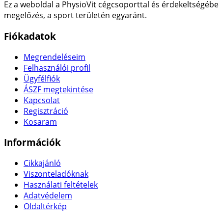
Ez a weboldal a PhysioVit cégcsoporttal és érdekeltségébe 
megelőzés, a sport területén egyaránt.
Fiókadatok
Megrendeléseim
Felhasználói profil
Ügyfélfiók
ÁSZF megtekintése
Kapcsolat
Regisztráció
Kosaram
Információk
Cikkajánló
Viszonteladóknak
Használati feltételek
Adatvédelem
Oldaltérkép