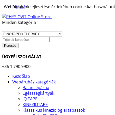
Weboldalunk fejlesztése érdekében cookie-kat használunk.
Pénztár
Minden kategória
Keresés
ÜGYFÉLSZOLGÁLAT
+36 1 790 9900
Kezdőlap
Webáruház kategóriák
Balancepárna
Egészségkártyák
IQ TAPE
KINEZIOTAPE
Klasszikus kineziológiai tapaszok