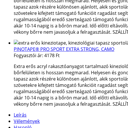
bőrfelületen is hosszan megmarad. Helyesen és gondosa
tapasz azok részére különösen ajánlott, akik sportolás
szövetekre kifejtett támogató funkcióit ragadást segí
rugalmasságából eredő szerteágazó támogató funkciók 
akár 10-14 napig is a bőrön marad. Idő előtti eltávol
vékony bőrre nem javasoljuk a felragasztását. SZÁLL
PINOTAPE® PRO SPORT EXTRA STRONG, CAMO
Fogyasztói ár:
4178 Ft
Extra erős acryl rakasztóanyagot tartalmazó kineziol
bőrfelületen is hosszan megmarad. Helyesen és gondosa
tapasz azok részére különösen ajánlott, akik sportolás
szövetekre kifejtett támogató funkcióit ragadást segí
rugalmasságából eredő szerteágazó támogató funkciók 
akár 10-14 napig is a bőrön marad. Idő előtti eltávol
vékony bőrre nem javasoljuk a felragasztását. SZÁLL
Leírás
Vélemények
Hasonló