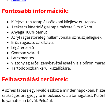
Fontosabb információk:
Kifejezetten terápiás célokból kifejlesztett tapasz
1 tekercs kineziológiai tape mérete 5 m x 5 cm
Anyaga 100% pamut
Acryl ragasztóréteg hullámvonalai szinusz jellegűek.
Erős ragasztóval ellátva.
Légáteresztő
Gyorsan szárad
Latexmentes
Viszonylag erős igénybevétel esetén is a bőrön mara
Tartódobozban kerül kiszállításra.
Felhasználási területek:
A színes tapasz egy kiváló eszköz a mindennapokban, hiszen
szükséges un. gyógyító impulzusokat, a támogatást. Különb
folyamatosan bővül. Például: