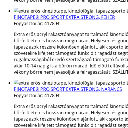
PINOTAPE® PRO SPORT EXTRA STRONG, FEHÉR
Fogyasztói ár:
4178 Ft
Extra erős acryl rakasztóanyagot tartalmazó kineziol
bőrfelületen is hosszan megmarad. Helyesen és gondosa
tapasz azok részére különösen ajánlott, akik sportolás
szövetekre kifejtett támogató funkcióit ragadást segí
rugalmasságából eredő szerteágazó támogató funkciók 
akár 10-14 napig is a bőrön marad. Idő előtti eltávol
vékony bőrre nem javasoljuk a felragasztását. SZÁLL
PINOTAPE® PRO SPORT EXTRA STRONG, NARANCS
Fogyasztói ár:
4178 Ft
Extra erős acryl rakasztóanyagot tartalmazó kineziol
bőrfelületen is hosszan megmarad. Helyesen és gondosa
tapasz azok részére különösen ajánlott, akik sportolás
szövetekre kifejtett támogató funkcióit ragadást segí