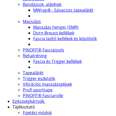
Bandázsok, alátétek
MWrap® - Szivacsos tapealátét
Masszázs
Masszázs henger (SMR)
Dorn-Breuss kellékek
Fascia lazító kellékek és köpölyök
PINOFIT® Fasciatools
Rehatréning
Fascia és Trigger kellékek
Tapealátét
Trigger eszközök
Vibrációs masszázsgépek
Profi sporttape
PINOFIT® Fasciarolle
Egészségkártyák
Tájékoztató
Fizetési módok