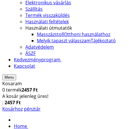
Elektronikus vásárlás
Szállítás
Termék visszaküldés
Használati feltételek
Használati útmutatók
Masszázstoll
Otthoni használathoz
Melyik tapaszt válasszam
Tájékoztató
Adatvédelem
ÁSZF
Kedvezményprogram
Kapcsolat
Menu
Kosaram
0
termék
2457 Ft
A kosár jelenleg üres!
:
2457 Ft
Kosárhoz
pénztár
Home