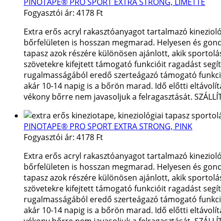
PINOTAPE® PRO SPORT EXTRA STRONG, LIMETTE
Fogyasztói ár:
4178 Ft
Extra erős acryl rakasztóanyagot tartalmazó kineziol
bőrfelületen is hosszan megmarad. Helyesen és gondosa
tapasz azok részére különösen ajánlott, akik sportolás
szövetekre kifejtett támogató funkcióit ragadást segí
rugalmasságából eredő szerteágazó támogató funkciók 
akár 10-14 napig is a bőrön marad. Idő előtti eltávol
vékony bőrre nem javasoljuk a felragasztását. SZÁLL
PINOTAPE® PRO SPORT EXTRA STRONG, PINK
Fogyasztói ár:
4178 Ft
Extra erős acryl rakasztóanyagot tartalmazó kineziol
bőrfelületen is hosszan megmarad. Helyesen és gondosa
tapasz azok részére különösen ajánlott, akik sportolás
szövetekre kifejtett támogató funkcióit ragadást segí
rugalmasságából eredő szerteágazó támogató funkciók 
akár 10-14 napig is a bőrön marad. Idő előtti eltávol
vékony bőrre nem javasoljuk a felragasztását. SZÁLL