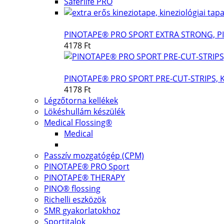
Saferlife PRO
PINOTAPE® PRO SPORT EXTRA STRONG, P
4178 Ft
PINOTAPE® PRO SPORT PRE-CUT-STRIPS, 
4178 Ft
Légzőtorna kellékek
Lökéshullám készülék
Medical Flossing®
Medical
Passzív mozgatógép (CPM)
PINOTAPE® PRO Sport
PINOTAPE® THERAPY
PINO® flossing
Richelli eszközök
SMR gyakorlatokhoz
Sportitalok