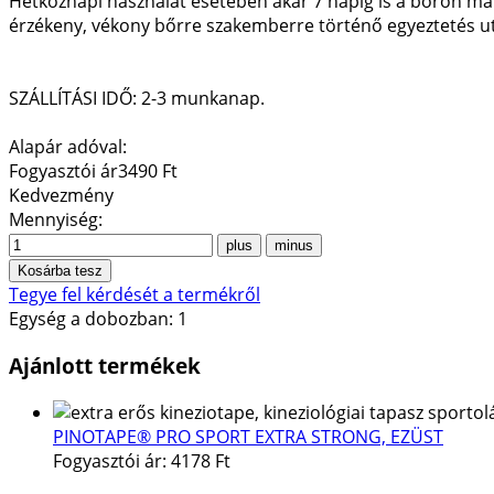
Hétköznapi használat esetében akár 7 napig is a bőrön mara
érzékeny, vékony bőrre szakemberre történő egyeztetés ut
SZÁLLÍTÁSI IDŐ: 2-3 munkanap.
Alapár adóval:
Fogyasztói ár
3490 Ft
Kedvezmény
Mennyiség:
Tegye fel kérdését a termékről
Egység a dobozban: 1
Ajánlott termékek
PINOTAPE® PRO SPORT EXTRA STRONG, EZÜST
Fogyasztói ár:
4178 Ft