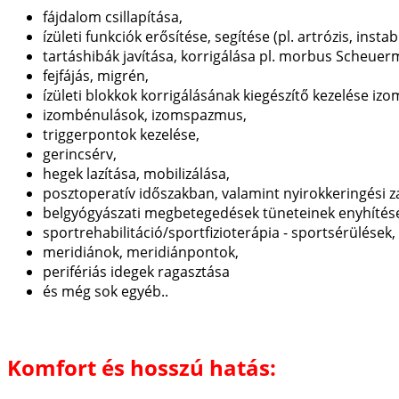
fájdalom csillapítása,
ízületi funkciók erősítése, segítése (pl. artrózis, insta
tartáshibák javítása, korrigálása pl. morbus Scheuerm
fejfájás, migrén,
ízületi blokkok korrigálásának kiegészítő kezelése iz
izombénulások, izomspazmus,
triggerpontok kezelése,
gerincsérv,
hegek lazítása, mobilizálása,
posztoperatív időszakban, valamint nyirokkeringési
belgyógyászati megbetegedések tüneteinek enyhítés
sportrehabilitáció/sportfizioterápia - sportsérülések,
meridiánok, meridiánpontok,
perifériás idegek ragasztása
és még sok egyéb..
Komfort és hosszú hatás: