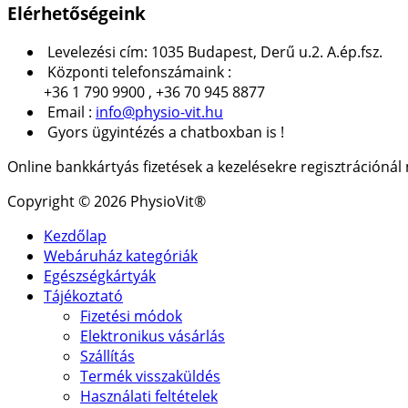
Elérhetőségeink
Levelezési cím: 1035 Budapest, Derű u.2. A.ép.fsz.
Központi telefonszámaink :
+36 1 790 9900 , +36 70 945 8877
Email :
info@physio-vit.hu
Gyors ügyintézés a chatboxban is !
Online bankkártyás fizetések a kezelésekre regisztrációná
Copyright © 2026 PhysioVit®
Kezdőlap
Webáruház kategóriák
Egészségkártyák
Tájékoztató
Fizetési módok
Elektronikus vásárlás
Szállítás
Termék visszaküldés
Használati feltételek