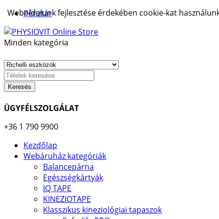
Weboldalunk fejlesztése érdekében cookie-kat használunk.
Pénztár
Minden kategória
Keresés
ÜGYFÉLSZOLGÁLAT
+36 1 790 9900
Kezdőlap
Webáruház kategóriák
Balancepárna
Egészségkártyák
IQ TAPE
KINEZIOTAPE
Klasszikus kineziológiai tapaszok