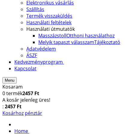
Elektronikus vásárlás
Szállítás
Termék visszaküldés
Használati feltételek
Használati útmutatók
Masszázstoll
Otthoni használathoz
Melyik tapaszt válasszam
Tájékoztató
Adatvédelem
ÁSZF
Kedvezményprogram
Kapcsolat
Menu
Kosaram
0
termék
2457 Ft
A kosár jelenleg üres!
:
2457 Ft
Kosárhoz
pénztár
Home