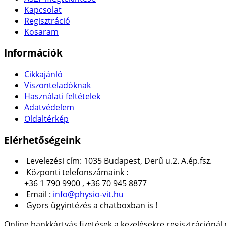
Kapcsolat
Regisztráció
Kosaram
Információk
Cikkajánló
Viszonteladóknak
Használati feltételek
Adatvédelem
Oldaltérkép
Elérhetőségeink
Levelezési cím: 1035 Budapest, Derű u.2. A.ép.fsz.
Központi telefonszámaink :
+36 1 790 9900 , +36 70 945 8877
Email :
info@physio-vit.hu
Gyors ügyintézés a chatboxban is !
Online bankkártyás fizetések a kezelésekre regisztrációná