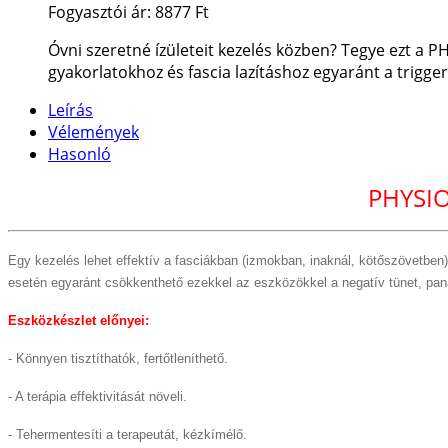
Fogyasztói ár:
8877 Ft
Óvni szeretné ízületeit kezelés közben? Tegye ezt a P
gyakorlatokhoz és fascia lazításhoz egyaránt a trigge
Leírás
Vélemények
Hasonló
PHYSIO
Egy kezelés lehet effektív a fasciákban (izmokban, inaknál, kötőszövetben
esetén egyaránt csökkenthető ezekkel az eszközökkel a negatív tünet, pana
Eszközkészlet előnyei:
- Könnyen tisztíthatók, fertőtleníthető.
- A terápia effektivitását növeli.
- Tehermentesíti a terapeutát, kézkímélő.