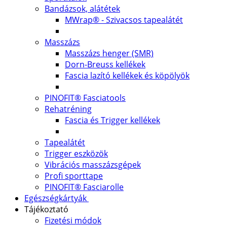
Bandázsok, alátétek
MWrap® - Szivacsos tapealátét
Masszázs
Masszázs henger (SMR)
Dorn-Breuss kellékek
Fascia lazító kellékek és köpölyök
PINOFIT® Fasciatools
Rehatréning
Fascia és Trigger kellékek
Tapealátét
Trigger eszközök
Vibrációs masszázsgépek
Profi sporttape
PINOFIT® Fasciarolle
Egészségkártyák
Tájékoztató
Fizetési módok