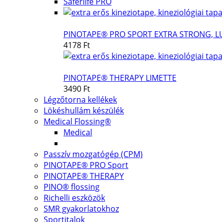
Saferlife PRO
PINOTAPE® PRO SPORT EXTRA STRONG, L
4178 Ft
PINOTAPE® THERAPY LIMETTE
3490 Ft
Légzőtorna kellékek
Lökéshullám készülék
Medical Flossing®
Medical
Passzív mozgatógép (CPM)
PINOTAPE® PRO Sport
PINOTAPE® THERAPY
PINO® flossing
Richelli eszközök
SMR gyakorlatokhoz
Sportitalok