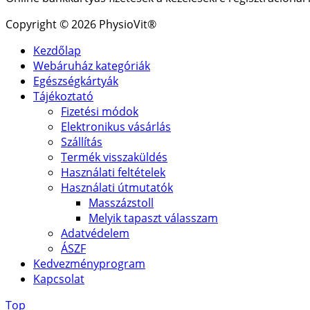
Copyright © 2026 PhysioVit®
Kezdőlap
Webáruház kategóriák
Egészségkártyák
Tájékoztató
Fizetési módok
Elektronikus vásárlás
Szállítás
Termék visszaküldés
Használati feltételek
Használati útmutatók
Masszázstoll
Melyik tapaszt válasszam
Adatvédelem
ÁSZF
Kedvezményprogram
Kapcsolat
Top