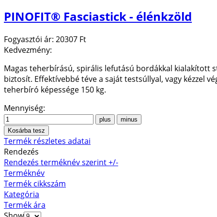
PINOFIT® Fasciastick - élénkzöld
Fogyasztói ár:
20307 Ft
Kedvezmény:
Magas teherbírású, spirális lefutású bordákkal kialakított
biztosít. Effektívebbé téve a saját testsúllyal, vagy kézzel
teherbíró képessége 150 kg.
Mennyiség:
Termék részletes adatai
Rendezés
Rendezés terméknév szerint +/-
Terméknév
Termék cikkszám
Kategória
Termék ára
Show