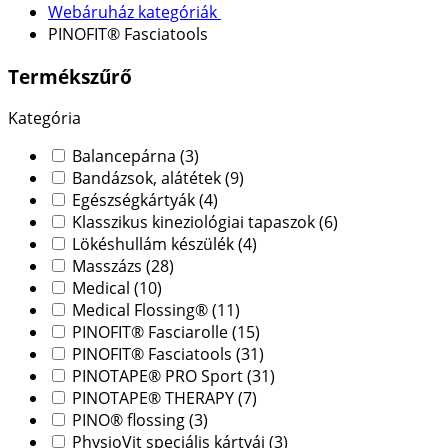
Webáruház kategóriák
PINOFIT® Fasciatools
Termékszűrő
Kategória
Balancepárna
(3)
Bandázsok, alátétek
(9)
Egészségkártyák
(4)
Klasszikus kineziológiai tapaszok
(6)
Lökéshullám készülék
(4)
Masszázs
(28)
Medical
(10)
Medical Flossing®
(11)
PINOFIT® Fasciarolle
(15)
PINOFIT® Fasciatools
(31)
PINOTAPE® PRO Sport
(31)
PINOTAPE® THERAPY
(7)
PINO® flossing
(3)
PhysioVit speciális kártyái
(3)