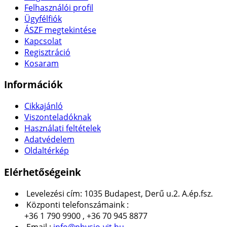
Felhasználói profil
Ügyfélfiók
ÁSZF megtekintése
Kapcsolat
Regisztráció
Kosaram
Információk
Cikkajánló
Viszonteladóknak
Használati feltételek
Adatvédelem
Oldaltérkép
Elérhetőségeink
Levelezési cím: 1035 Budapest, Derű u.2. A.ép.fsz.
Központi telefonszámaink :
+36 1 790 9900 , +36 70 945 8877
Email :
info@physio-vit.hu