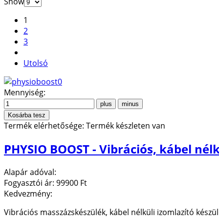
Show
1
2
3
Utolsó
Mennyiség:
Termék elérhetősége:
Termék készleten van
PHYSIO BOOST - Vibrációs, kábel nél
Alapár adóval:
Fogyasztói ár:
99900 Ft
Kedvezmény:
Vibrációs masszázskészülék, kábel nélküli izomlazító készülé