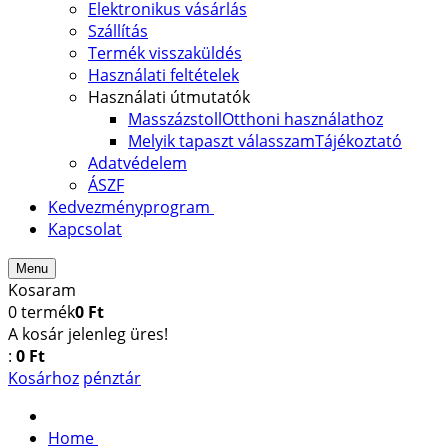
Elektronikus vásárlás
Szállítás
Termék visszaküldés
Használati feltételek
Használati útmutatók
Masszázstoll
Otthoni használathoz
Melyik tapaszt válasszam
Tájékoztató
Adatvédelem
ÁSZF
Kedvezményprogram
Kapcsolat
Menu
Kosaram
0
termék
0 Ft
A kosár jelenleg üres!
:
0 Ft
Kosárhoz
pénztár
Home