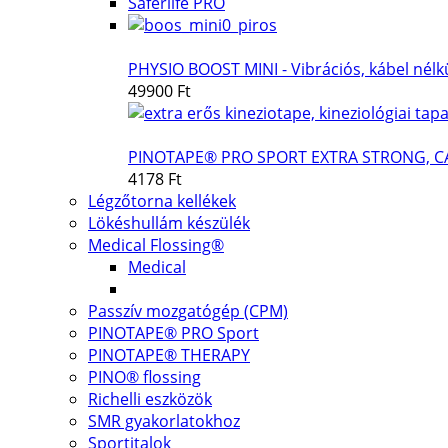
Saferlife PRO
PHYSIO BOOST MINI - Vibrációs, kábel nélk
49900 Ft
PINOTAPE® PRO SPORT EXTRA STRONG, 
4178 Ft
Légzőtorna kellékek
Lökéshullám készülék
Medical Flossing®
Medical
Passzív mozgatógép (CPM)
PINOTAPE® PRO Sport
PINOTAPE® THERAPY
PINO® flossing
Richelli eszközök
SMR gyakorlatokhoz
Sportitalok