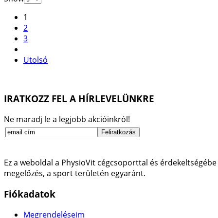
1
2
3
Utolsó
IRATKOZZ FEL A HÍRLEVELÜNKRE
Ne maradj le a legjobb akcióinkról!
Ez a weboldal a PhysioVit cégcsoporttal és érdekeltségébe 
megelőzés, a sport területén egyaránt.
Fiókadatok
Megrendeléseim