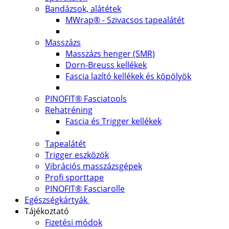
Bandázsok, alátétek
MWrap® - Szivacsos tapealátét
Masszázs
Masszázs henger (SMR)
Dorn-Breuss kellékek
Fascia lazító kellékek és köpölyök
PINOFIT® Fasciatools
Rehatréning
Fascia és Trigger kellékek
Tapealátét
Trigger eszközök
Vibrációs masszázsgépek
Profi sporttape
PINOFIT® Fasciarolle
Egészségkártyák
Tájékoztató
Fizetési módok