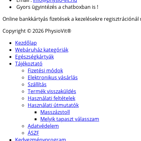
Gyors ügyintézés a chatboxban is !
Online bankkártyás fizetések a kezelésekre regisztrációná
Copyright © 2026 PhysioVit®
Kezdőlap
Webáruház kategóriák
Egészségkártyák
Tájékoztató
Fizetési módok
Elektronikus vásárlás
Szállítás
Termék visszaküldés
Használati feltételek
Használati útmutatók
Masszázstoll
Melyik tapaszt válasszam
Adatvédelem
ÁSZF
Kedvezményprogram