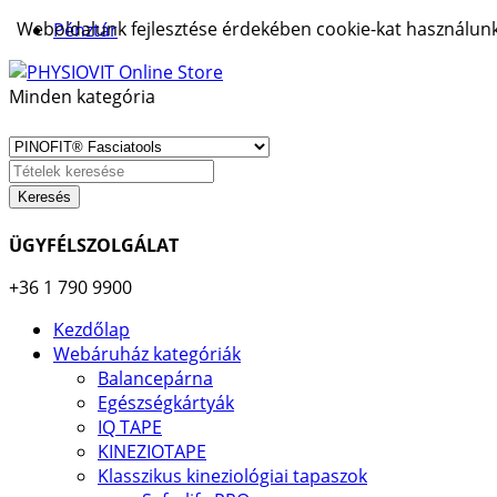
Weboldalunk fejlesztése érdekében cookie-kat használunk.
Pénztár
Minden kategória
Keresés
ÜGYFÉLSZOLGÁLAT
+36 1 790 9900
Kezdőlap
Webáruház kategóriák
Balancepárna
Egészségkártyák
IQ TAPE
KINEZIOTAPE
Klasszikus kineziológiai tapaszok