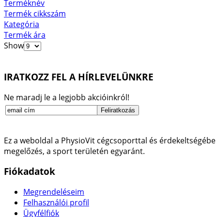
Terméknév
Termék cikkszám
Kategória
Termék ára
Show
IRATKOZZ FEL A HÍRLEVELÜNKRE
Ne maradj le a legjobb akcióinkról!
Ez a weboldal a PhysioVit cégcsoporttal és érdekeltségébe 
megelőzés, a sport területén egyaránt.
Fiókadatok
Megrendeléseim
Felhasználói profil
Ügyfélfiók