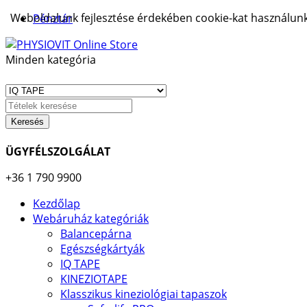
Weboldalunk fejlesztése érdekében cookie-kat használunk.
Pénztár
Minden kategória
Keresés
ÜGYFÉLSZOLGÁLAT
+36 1 790 9900
Kezdőlap
Webáruház kategóriák
Balancepárna
Egészségkártyák
IQ TAPE
KINEZIOTAPE
Klasszikus kineziológiai tapaszok