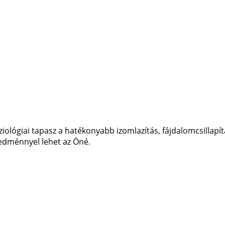
ziológiai tapasz a hatékonyabb izomlazítás, fájdalomcsillapí
edménnyel lehet az Öné.