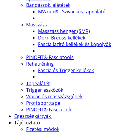
Bandázsok, alátétek
MWrap® - Szivacsos tapealátét
Masszázs
Masszázs henger (SMR)
Dorn-Breuss kellékek
Fascia lazító kellékek és köpölyök
PINOFIT® Fasciatools
Rehatréning
Fascia és Trigger kellékek
Tapealátét
Trigger eszközök
Vibrációs masszázsgépek
Profi sporttape
PINOFIT® Fasciarolle
Egészségkártyák
Tájékoztató
Fizetési módok