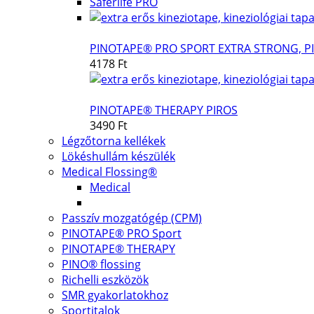
Saferlife PRO
PINOTAPE® PRO SPORT EXTRA STRONG, P
4178 Ft
PINOTAPE® THERAPY PIROS
3490 Ft
Légzőtorna kellékek
Lökéshullám készülék
Medical Flossing®
Medical
Passzív mozgatógép (CPM)
PINOTAPE® PRO Sport
PINOTAPE® THERAPY
PINO® flossing
Richelli eszközök
SMR gyakorlatokhoz
Sportitalok