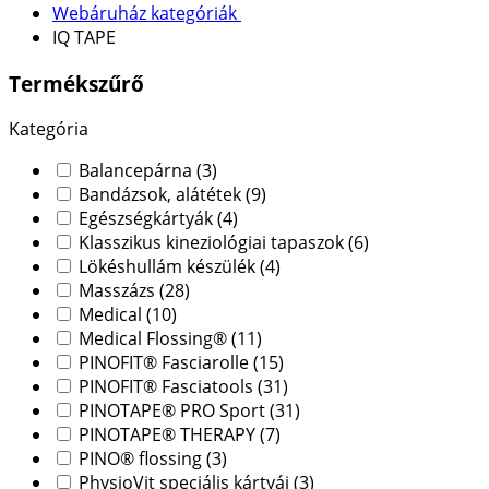
Webáruház kategóriák
IQ TAPE
Termékszűrő
Kategória
Balancepárna
(3)
Bandázsok, alátétek
(9)
Egészségkártyák
(4)
Klasszikus kineziológiai tapaszok
(6)
Lökéshullám készülék
(4)
Masszázs
(28)
Medical
(10)
Medical Flossing®
(11)
PINOFIT® Fasciarolle
(15)
PINOFIT® Fasciatools
(31)
PINOTAPE® PRO Sport
(31)
PINOTAPE® THERAPY
(7)
PINO® flossing
(3)
PhysioVit speciális kártyái
(3)