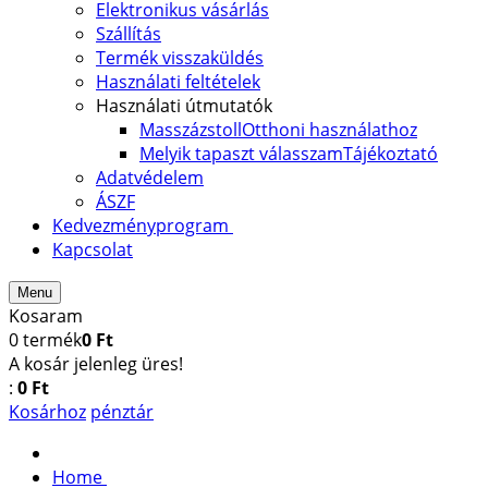
Elektronikus vásárlás
Szállítás
Termék visszaküldés
Használati feltételek
Használati útmutatók
Masszázstoll
Otthoni használathoz
Melyik tapaszt válasszam
Tájékoztató
Adatvédelem
ÁSZF
Kedvezményprogram
Kapcsolat
Menu
Kosaram
0
termék
0 Ft
A kosár jelenleg üres!
:
0 Ft
Kosárhoz
pénztár
Home