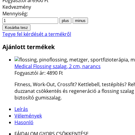
Fogyasztói ár
6900 Ft
Kedvezmény
Mennyiség:
Tegye fel kérdését a termékről
Ajánlott termékek
Medical Flossing szalag, 2 cm, narancs
Fogyasztói ár:
4890 Ft
Fitness, Work-Out, Crossfit? Kettlebell, testépítés? Re
duzzanat csökkentés és regeneráció a flossing szalag á
biztosító gumiszalag.
Leírás
Vélemények
Hasonló
FÁJDALOM GYORS CSÖKKENTÉSE