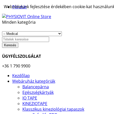
Weboldalunk fejlesztése érdekében cookie-kat használunk.
Pénztár
Minden kategória
Keresés
ÜGYFÉLSZOLGÁLAT
+36 1 790 9900
Kezdőlap
Webáruház kategóriák
Balancepárna
Egészségkártyák
IQ TAPE
KINEZIOTAPE
Klasszikus kineziológiai tapaszok