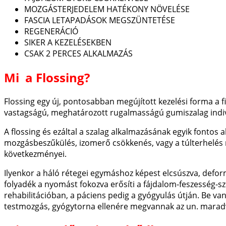
MOZGÁSTERJEDELEM HATÉKONY NÖVELÉSE
FASCIA LETAPADÁSOK MEGSZÜNTETÉSE
REGENERÁCIÓ
SIKER A KEZELÉSEKBEN
CSAK 2 PERCES ALKALMAZÁS
Mi a Flossing?
Flossing egy új, pontosabban megújított kezelési forma a fi
vastagságú, meghatározott rugalmasságú gumiszalag indiv
A flossing és ezáltal a szalag alkalmazásának egyik fontos 
mozgásbeszűkülés, izomerő csökkenés, vagy a túlterhelés 
következményei.
Ilyenkor a háló rétegei egymáshoz képest elcsúszva, defor
folyadék a nyomást fokozva erősíti a fájdalom-feszesség-
rehabilitációban, a páciens pedig a gyógyulás útján. Be v
testmozgás, gyógytorna ellenére megvannak az un. marad