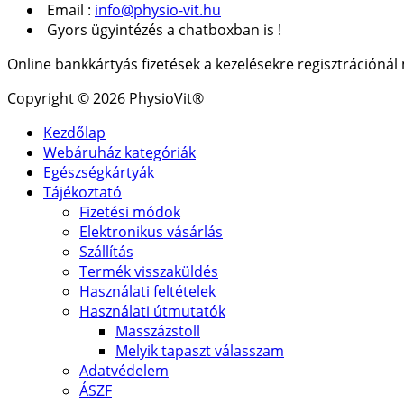
Email :
info@physio-vit.hu
Gyors ügyintézés a chatboxban is !
Online bankkártyás fizetések a kezelésekre regisztrációná
Copyright © 2026 PhysioVit®
Kezdőlap
Webáruház kategóriák
Egészségkártyák
Tájékoztató
Fizetési módok
Elektronikus vásárlás
Szállítás
Termék visszaküldés
Használati feltételek
Használati útmutatók
Masszázstoll
Melyik tapaszt válasszam
Adatvédelem
ÁSZF