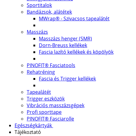
Sportitalok
Bandázsok, alátétek
MWrap® - Szivacsos tapealátét
Masszázs
Masszázs henger (SMR)
Dorn-Breuss kellékek
Fascia lazító kellékek és köpölyök
PINOFIT® Fasciatools
Rehatréning
Fascia és Trigger kellékek
Tapealátét
Trigger eszközök
Vibrációs masszázsgépek
Profi sporttape
PINOFIT® Fasciarolle
Egészségkártyák
Tájékoztató