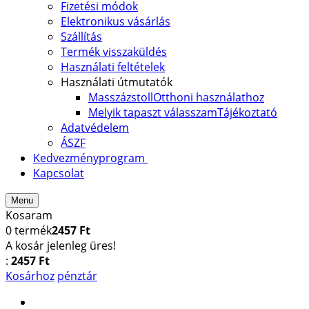
Fizetési módok
Elektronikus vásárlás
Szállítás
Termék visszaküldés
Használati feltételek
Használati útmutatók
Masszázstoll
Otthoni használathoz
Melyik tapaszt válasszam
Tájékoztató
Adatvédelem
ÁSZF
Kedvezményprogram
Kapcsolat
Menu
Kosaram
0
termék
2457 Ft
A kosár jelenleg üres!
:
2457 Ft
Kosárhoz
pénztár