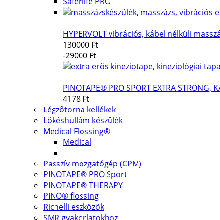
Saferlife PRO
HYPERVOLT vibrációs, kábel nélküli massz
130000 Ft
-29000 Ft
PINOTAPE® PRO SPORT EXTRA STRONG, K
4178 Ft
Légzőtorna kellékek
Lökéshullám készülék
Medical Flossing®
Medical
Passzív mozgatógép (CPM)
PINOTAPE® PRO Sport
PINOTAPE® THERAPY
PINO® flossing
Richelli eszközök
SMR gyakorlatokhoz