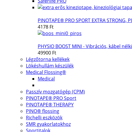
Saferlife PRO
PINOTAPE® PRO SPORT EXTRA STRONG, P
4178 Ft
PHYSIO BOOST MINI - Vibrációs, kábel nélk
49900 Ft
Légzőtorna kellékek
Lökéshullám készülék
Medical Flossing®
Medical
Passzív mozgatógép (CPM)
PINOTAPE® PRO Sport
PINOTAPE® THERAPY
PINO® flossing
Richelli eszközök
SMR gyakorlatokhoz
Sportitalok