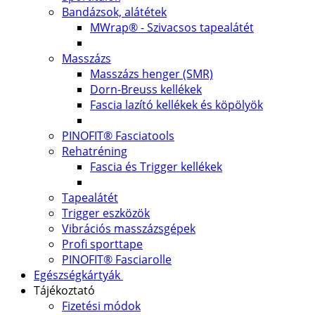
Bandázsok, alátétek
MWrap® - Szivacsos tapealátét
Masszázs
Masszázs henger (SMR)
Dorn-Breuss kellékek
Fascia lazító kellékek és köpölyök
PINOFIT® Fasciatools
Rehatréning
Fascia és Trigger kellékek
Tapealátét
Trigger eszközök
Vibrációs masszázsgépek
Profi sporttape
PINOFIT® Fasciarolle
Egészségkártyák
Tájékoztató
Fizetési módok