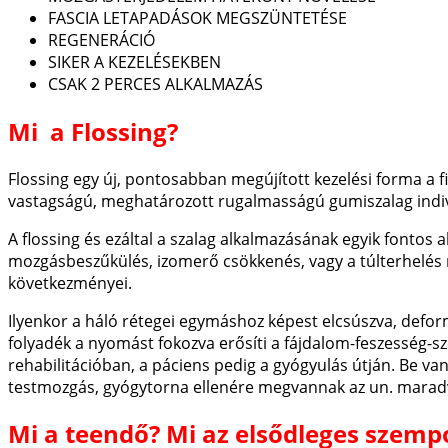
FASCIA LETAPADÁSOK MEGSZÜNTETÉSE
REGENERÁCIÓ
SIKER A KEZELÉSEKBEN
CSAK 2 PERCES ALKALMAZÁS
Mi a Flossing?
Flossing egy új, pontosabban megújított kezelési forma a fi
vastagságú, meghatározott rugalmasságú gumiszalag indiv
A flossing és ezáltal a szalag alkalmazásának egyik fontos 
mozgásbeszűkülés, izomerő csökkenés, vagy a túlterhelés 
következményei.
Ilyenkor a háló rétegei egymáshoz képest elcsúszva, defor
folyadék a nyomást fokozva erősíti a fájdalom-feszesség-
rehabilitációban, a páciens pedig a gyógyulás útján. Be v
testmozgás, gyógytorna ellenére megvannak az un. marad
Mi a teendő? Mi az elsődleges szempo