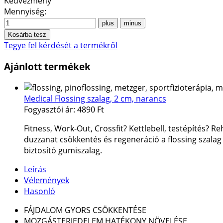
Kedvezmény
Mennyiség:
Tegye fel kérdését a termékről
Ajánlott termékek
Medical Flossing szalag, 2 cm, narancs
Fogyasztói ár:
4890 Ft
Fitness, Work-Out, Crossfit? Kettlebell, testépítés? Re
duzzanat csökkentés és regeneráció a flossing szalag á
biztosító gumiszalag.
Leírás
Vélemények
Hasonló
FÁJDALOM GYORS CSÖKKENTÉSE
MOZGÁSTERJEDELEM HATÉKONY NÖVELÉSE