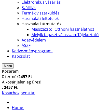
Elektronikus vásárlás
Szállítás
Termék visszaküldés
Használati feltételek
Használati útmutatók
Masszázstoll
Otthoni használathoz
Melyik tapaszt válasszam
Tájékoztató
Adatvédelem
ÁSZF
Kedvezményprogram
Kapcsolat
Menu
Kosaram
0
termék
2457 Ft
A kosár jelenleg üres!
:
2457 Ft
Kosárhoz
pénztár
Home