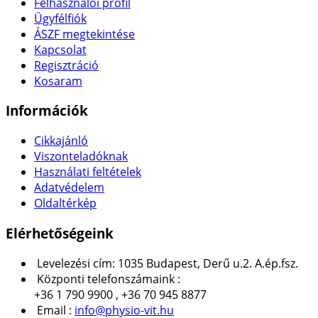
Felhasználói profil
Ügyfélfiók
ÁSZF megtekintése
Kapcsolat
Regisztráció
Kosaram
Információk
Cikkajánló
Viszonteladóknak
Használati feltételek
Adatvédelem
Oldaltérkép
Elérhetőségeink
Levelezési cím: 1035 Budapest, Derű u.2. A.ép.fsz.
Központi telefonszámaink :
+36 1 790 9900 , +36 70 945 8877
Email :
info@physio-vit.hu