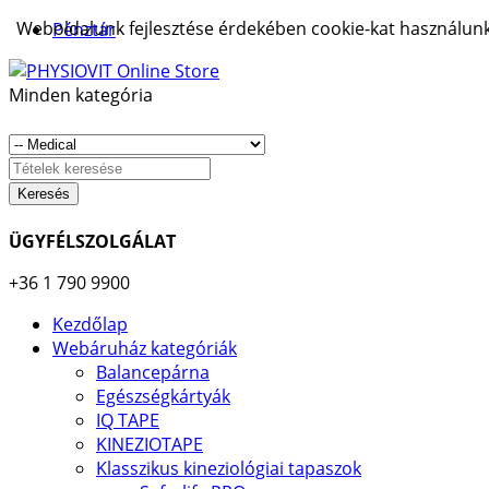
Weboldalunk fejlesztése érdekében cookie-kat használunk.
Pénztár
Minden kategória
Keresés
ÜGYFÉLSZOLGÁLAT
+36 1 790 9900
Kezdőlap
Webáruház kategóriák
Balancepárna
Egészségkártyák
IQ TAPE
KINEZIOTAPE
Klasszikus kineziológiai tapaszok