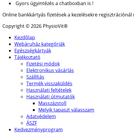
Gyors ügyintézés a chatboxban is !
Online bankkártyás fizetések a kezelésekre regisztrációná
Copyright © 2026 PhysioVit®
Kezdőlap
Webáruház kategóriák
Egészségkártyák
Tájékoztató
Fizetési módok
Elektronikus vásárlás
Szállítás
Termék visszaküldés
Használati feltételek
Használati útmutatók
Masszázstoll
Melyik tapaszt válasszam
Adatvédelem
ÁSZF
Kedvezményprogram