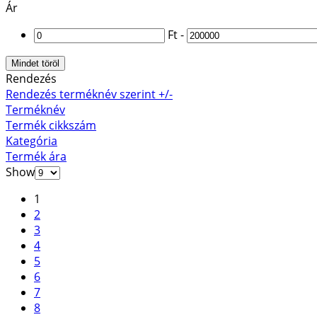
Ár
Ft
-
Mindet töröl
Rendezés
Rendezés terméknév szerint +/-
Terméknév
Termék cikkszám
Kategória
Termék ára
Show
1
2
3
4
5
6
7
8