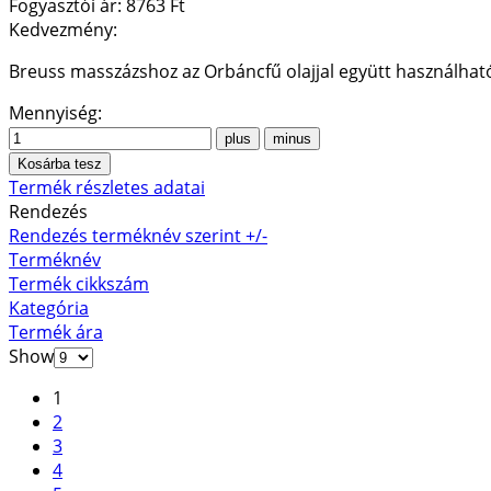
Fogyasztói ár:
8763 Ft
Kedvezmény:
Breuss masszázshoz az Orbáncfű olajjal együtt használha
Mennyiség:
Termék részletes adatai
Rendezés
Rendezés terméknév szerint +/-
Terméknév
Termék cikkszám
Kategória
Termék ára
Show
1
2
3
4