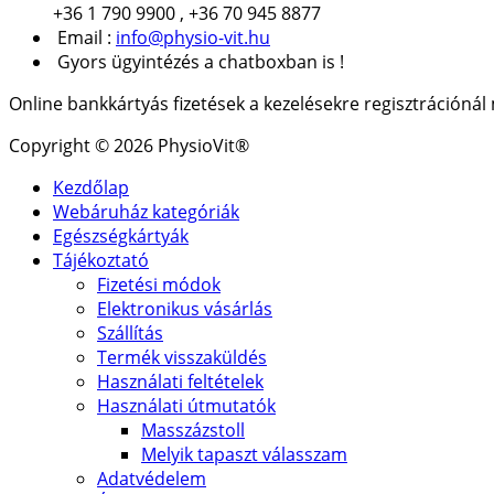
+36 1 790 9900 , +36 70 945 8877
Email :
info@physio-vit.hu
Gyors ügyintézés a chatboxban is !
Online bankkártyás fizetések a kezelésekre regisztrációná
Copyright © 2026 PhysioVit®
Kezdőlap
Webáruház kategóriák
Egészségkártyák
Tájékoztató
Fizetési módok
Elektronikus vásárlás
Szállítás
Termék visszaküldés
Használati feltételek
Használati útmutatók
Masszázstoll
Melyik tapaszt válasszam
Adatvédelem