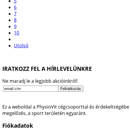
5
6
7
8
9
10
Utolsó
IRATKOZZ FEL A HÍRLEVELÜNKRE
Ne maradj le a legjobb akcióinkról!
Ez a weboldal a PhysioVit cégcsoporttal és érdekeltségébe 
megelőzés, a sport területén egyaránt.
Fiókadatok