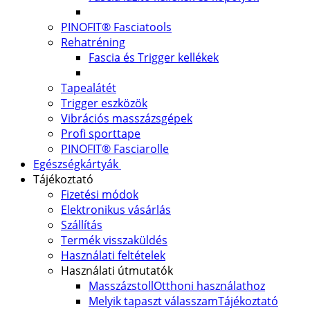
PINOFIT® Fasciatools
Rehatréning
Fascia és Trigger kellékek
Tapealátét
Trigger eszközök
Vibrációs masszázsgépek
Profi sporttape
PINOFIT® Fasciarolle
Egészségkártyák
Tájékoztató
Fizetési módok
Elektronikus vásárlás
Szállítás
Termék visszaküldés
Használati feltételek
Használati útmutatók
Masszázstoll
Otthoni használathoz
Melyik tapaszt válasszam
Tájékoztató