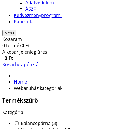
Adatvédelem
ÁSZF
Kedvezményprogram
Kapcsolat
Menu
Kosaram
0
termék
0 Ft
A kosár jelenleg üres!
:
0 Ft
Kosárhoz
pénztár
Home
Webáruház kategóriák
Termékszűrő
Kategória
Balancepárna
(3)