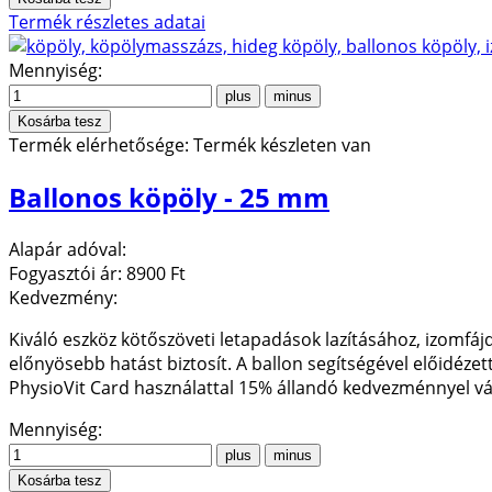
Termék részletes adatai
Mennyiség:
Termék elérhetősége:
Termék készleten van
Ballonos köpöly - 25 mm
Alapár adóval:
Fogyasztói ár:
8900 Ft
Kedvezmény:
Kiváló eszköz kötőszöveti letapadások lazításához, izomf
előnyösebb hatást biztosít. A ballon segítségével előidéze
PhysioVit Card használattal 15% állandó kedvezménnyel v
Mennyiség: