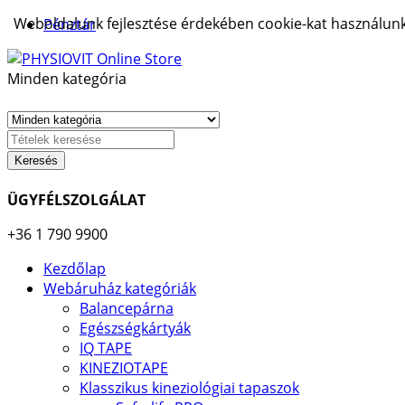
Weboldalunk fejlesztése érdekében cookie-kat használunk.
Pénztár
Minden kategória
Keresés
ÜGYFÉLSZOLGÁLAT
+36 1 790 9900
Kezdőlap
Webáruház kategóriák
Balancepárna
Egészségkártyák
IQ TAPE
KINEZIOTAPE
Klasszikus kineziológiai tapaszok