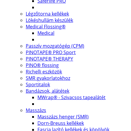
Saferlife PRO
Légzőtorna kellékek
Lökéshullám készülék
Medical Flossing®
Medical
Passzív mozgatógép (CPM)
PINOTAPE® PRO Sport
PINOTAPE® THERAPY
PINO® flossing
Richelli eszközök
SMR gyakorlatokhoz
Sportitalok
Bandázsok, alátétek
MWrap® - Szivacsos tapealátét
Masszázs
Masszázs henger (SMR)
Dorn-Breuss kellékek
Fascia lazító kellékek és köpölyök