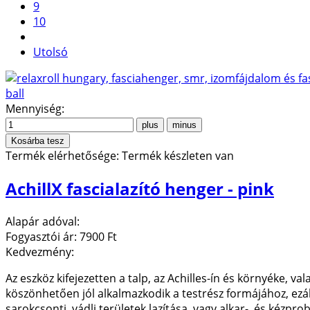
9
10
Utolsó
Mennyiség:
Termék elérhetősége:
Termék készleten van
AchillX fascialazító henger - pink
Alapár adóval:
Fogyasztói ár:
7900 Ft
Kedvezmény:
Az eszköz kifejezetten a talp, az Achilles-ín és környéke, va
köszönhetően jól alkalmazkodik a testrész formájához, ezál
sarokcsonti, vádli területek lazítása, vagy alkar-, és kézp