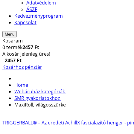
Adatvédelem
ÁSZF
Kedvezményprogram
Kapcsolat
Menu
Kosaram
0
termék
2457 Ft
A kosár jelenleg üres!
:
2457 Ft
Kosárhoz
pénztár
Home
Webáruház kategóriák
SMR gyakorlatokhoz
MaxiRoll, világosszürke
TRIGGERBALL® – Az eredeti
AchillX fascialazító henger - pi