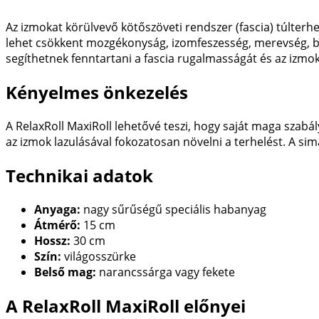
Az izmokat körülvevő kötőszöveti rendszer (fascia) túlter
lehet csökkent mozgékonyság, izomfeszesség, merevség, b
segíthetnek fenntartani a fascia rugalmasságát és az izm
Kényelmes önkezelés
A RelaxRoll MaxiRoll lehetővé teszi, hogy saját maga szabál
az izmok lazulásával fokozatosan növelni a terhelést. A sim
Technikai adatok
Anyaga:
nagy sűrűségű speciális habanyag
Átmérő:
15 cm
Hossz:
30 cm
Szín:
világosszürke
Belső mag:
narancssárga vagy fekete
A RelaxRoll MaxiRoll előnyei