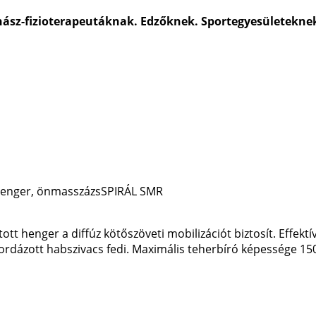
ász-fizioterapeutáknak. Edzőknek. Sportegyesületeknek
SPIRÁL SMR
ott henger a diffúz kötőszöveti mobilizációt biztosít. Effektí
bordázott habszivacs fedi. Maximális teherbíró képessége 150