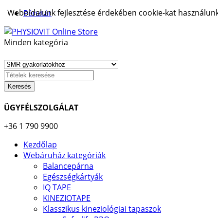
Weboldalunk fejlesztése érdekében cookie-kat használunk.
Pénztár
Minden kategória
Keresés
ÜGYFÉLSZOLGÁLAT
+36 1 790 9900
Kezdőlap
Webáruház kategóriák
Balancepárna
Egészségkártyák
IQ TAPE
KINEZIOTAPE
Klasszikus kineziológiai tapaszok