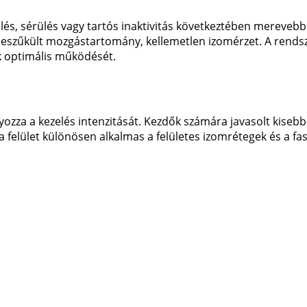
helés, sérülés vagy tartós inaktivitás következtében mereve
eszűkült mozgástartomány, kellemetlen izomérzet. A rends
ok optimális működését.
yozza a kezelés intenzitását. Kezdők számára javasolt kisebb
a felület különösen alkalmas a felületes izomrétegek és a fas