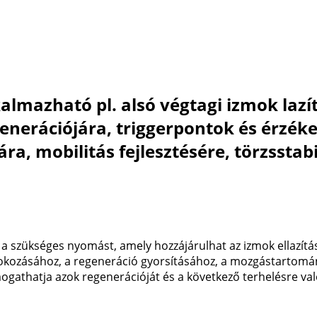
almazható pl. alsó végtagi izmok lazí
egenerációjára, triggerpontok és érzé
ra, mobilitás fejlesztésére, törzsstabi
a a szükséges nyomást, amely hozzájárulhat az izmok ellazítá
 fokozásához, a regeneráció gyorsításához, a mozgástartomá
gathatja azok regenerációját és a következő terhelésre való