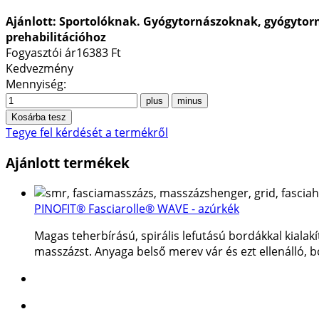
Ajánlott: Sportolóknak. Gyógytornászoknak, gyógytorn
prehabilitációhoz
Fogyasztói ár
16383 Ft
Kedvezmény
Mennyiség:
Tegye fel kérdését a termékről
Ajánlott termékek
PINOFIT® Fasciarolle® WAVE - azúrkék
Magas teherbírású, spirális lefutású bordákkal kialakít
masszázst. Anyaga belső merev vár és ezt ellenálló, 