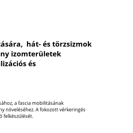
tására, hát- és törzsizmok
keny izomterületek
lizációs és
sához, a fascia mobilitásának
ny növeléséhez. A fokozott vérkeringés
 felkészülését.