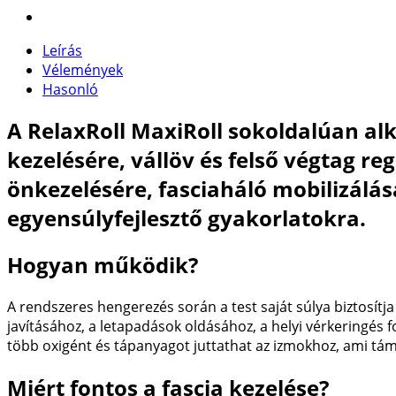
Leírás
Vélemények
Hasonló
A RelaxRoll MaxiRoll sokoldalúan alk
kezelésére, vállöv és felső végtag r
önkezelésére, fasciaháló mobilizálásá
egyensúlyfejlesztő gyakorlatokra.
Hogyan működik?
A rendszeres hengerezés során a test saját súlya biztosítj
javításához, a letapadások oldásához, a helyi vérkeringés
több oxigént és tápanyagot juttathat az izmokhoz, ami támo
Miért fontos a fascia kezelése?