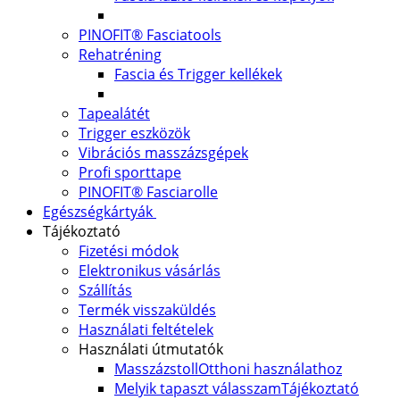
PINOFIT® Fasciatools
Rehatréning
Fascia és Trigger kellékek
Tapealátét
Trigger eszközök
Vibrációs masszázsgépek
Profi sporttape
PINOFIT® Fasciarolle
Egészségkártyák
Tájékoztató
Fizetési módok
Elektronikus vásárlás
Szállítás
Termék visszaküldés
Használati feltételek
Használati útmutatók
Masszázstoll
Otthoni használathoz
Melyik tapaszt válasszam
Tájékoztató