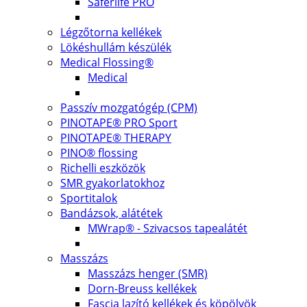
Saferlife PRO
Légzőtorna kellékek
Lökéshullám készülék
Medical Flossing®
Medical
Passzív mozgatógép (CPM)
PINOTAPE® PRO Sport
PINOTAPE® THERAPY
PINO® flossing
Richelli eszközök
SMR gyakorlatokhoz
Sportitalok
Bandázsok, alátétek
MWrap® - Szivacsos tapealátét
Masszázs
Masszázs henger (SMR)
Dorn-Breuss kellékek
Fascia lazító kellékek és köpölyök