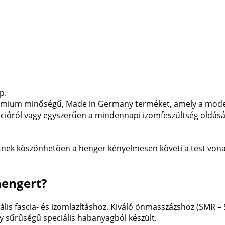
p.
prémium minőségű, Made in Germany terméket, amely a moder
ációról vagy egyszerűen a mindennapi izomfeszültség oldásár
tnek köszönhetően a henger kényelmesen követi a test vonala
hengert?
ális fascia- és izomlazításhoz. Kiváló önmasszázshoz (SMR – 
y sűrűségű speciális habanyagból készült.