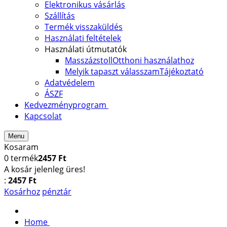
Elektronikus vásárlás
Szállítás
Termék visszaküldés
Használati feltételek
Használati útmutatók
Masszázstoll
Otthoni használathoz
Melyik tapaszt válasszam
Tájékoztató
Adatvédelem
ÁSZF
Kedvezményprogram
Kapcsolat
Menu
Kosaram
0
termék
2457 Ft
A kosár jelenleg üres!
:
2457 Ft
Kosárhoz
pénztár
Home