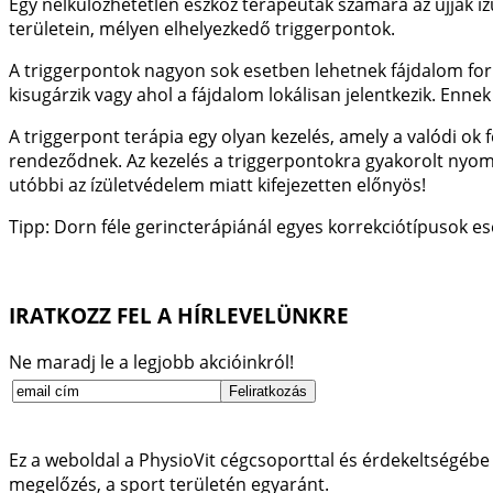
Egy nélkülözhetetlen eszköz terapeuták számára az ujjak 
területein, mélyen elhelyezkedő triggerpontok.
A triggerpontok nagyon sok esetben lehetnek fájdalom for
kisugárzik vagy ahol a fájdalom lokálisan jelentkezik. Enn
A triggerpont terápia egy olyan kezelés, amely a valódi ok 
rendeződnek. Az kezelés a triggerpontokra gyakorolt nyomás
utóbbi az ízületvédelem miatt kifejezetten előnyös!
Tipp: Dorn féle gerincterápiánál egyes korrekciótípusok e
IRATKOZZ FEL A HÍRLEVELÜNKRE
Ne maradj le a legjobb akcióinkról!
Ez a weboldal a PhysioVit cégcsoporttal és érdekeltségébe 
megelőzés, a sport területén egyaránt.