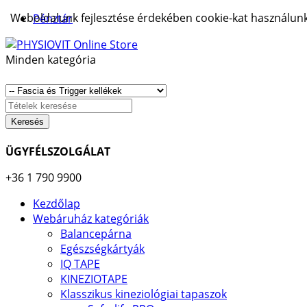
Weboldalunk fejlesztése érdekében cookie-kat használunk.
Pénztár
Minden kategória
Keresés
ÜGYFÉLSZOLGÁLAT
+36 1 790 9900
Kezdőlap
Webáruház kategóriák
Balancepárna
Egészségkártyák
IQ TAPE
KINEZIOTAPE
Klasszikus kineziológiai tapaszok