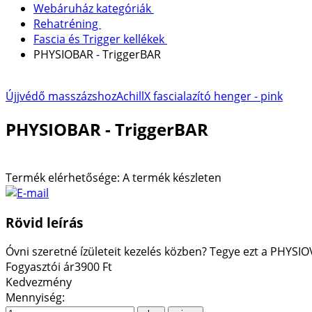
Webáruház kategóriák
Rehatréning
Fascia és Trigger kellékek
PHYSIOBAR - TriggerBAR
Újjvédő masszázshoz
AchillX fascialazító henger - pink
PHYSIOBAR - TriggerBAR
Termék elérhetősége:
A termék készleten
Rövid leírás
Óvni szeretné ízületeit kezelés közben? Tegye ezt a PHYSIO
Fogyasztói ár
3900 Ft
Kedvezmény
Mennyiség: