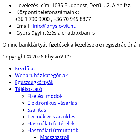
Levelezési cím: 1035 Budapest, Derű u.2. A.ép.fsz.
Központi telefonszámaink :
+36 1 790 9900 , +36 70 945 8877
Email :
info@physio-vit.hu
Gyors ügyintézés a chatboxban is !
Online bankkártyás fizetések a kezelésekre regisztrációná
Copyright © 2026 PhysioVit®
Kezdőlap
Webáruház kategóriák
Egészségkártyák
Tájékoztató
Fizetési módok
Elektronikus vásárlás
Szállítás
Termék visszaküldés
Használati feltételek
Használati útmutatók
Masszázstoll