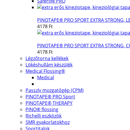
Saferlife PRO
PINOTAPE® PRO SPORT EXTRA STRONG, 
4178 Ft
PINOTAPE® PRO SPORT EXTRA STRONG, C
4178 Ft
Légzőtorna kellékek
Lökéshullám készülék
Medical Flossing®
Medical
Passzív mozgatógép (CPM)
PINOTAPE® PRO Sport
PINOTAPE® THERAPY
PINO® flossing
Richelli eszközök
SMR gyakorlatokhoz
Sportitalok