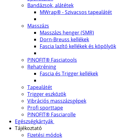
Bandázsok, alátétek
MWrap® - Szivacsos tapealátét
Masszázs
Masszázs henger (SMR)
Dorn-Breuss kellékek
Fascia lazító kellékek és köpölyök
PINOFIT® Fasciatools
Rehatréning
Fascia és Trigger kellékek
Tapealátét
Trigger eszközök
Vibrációs masszázsgépek
Profi sporttape
PINOFIT® Fasciarolle
Egészségkártyák
Tájékoztató
Fizetési módok