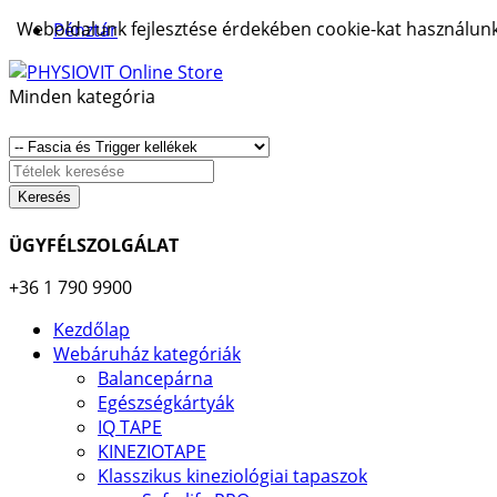
Weboldalunk fejlesztése érdekében cookie-kat használunk.
Pénztár
Minden kategória
Keresés
ÜGYFÉLSZOLGÁLAT
+36 1 790 9900
Kezdőlap
Webáruház kategóriák
Balancepárna
Egészségkártyák
IQ TAPE
KINEZIOTAPE
Klasszikus kineziológiai tapaszok