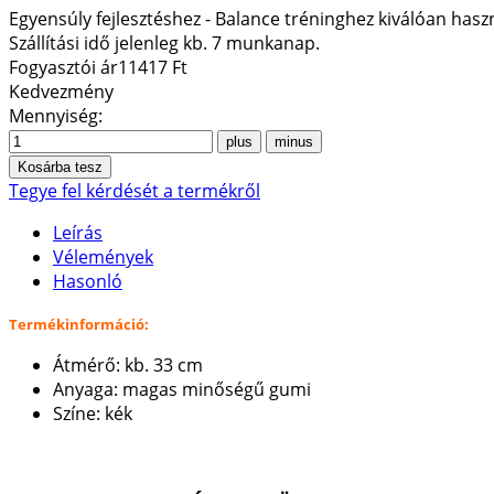
Egyensúly fejlesztéshez - Balance tréninghez kiválóan hasz
Szállítási idő jelenleg kb. 7 munkanap.
Fogyasztói ár
11417 Ft
Kedvezmény
Mennyiség:
Tegye fel kérdését a termékről
Leírás
Vélemények
Hasonló
Termékinformáció:
Átmérő: kb. 33 cm
Anyaga: magas minőségű gumi
Színe: kék