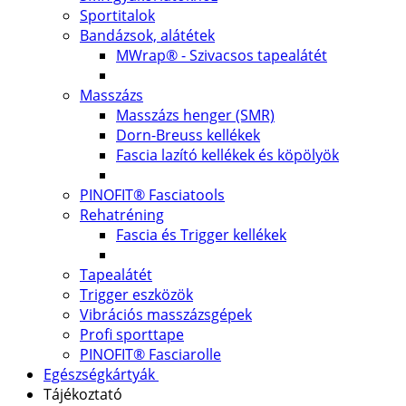
Sportitalok
Bandázsok, alátétek
MWrap® - Szivacsos tapealátét
Masszázs
Masszázs henger (SMR)
Dorn-Breuss kellékek
Fascia lazító kellékek és köpölyök
PINOFIT® Fasciatools
Rehatréning
Fascia és Trigger kellékek
Tapealátét
Trigger eszközök
Vibrációs masszázsgépek
Profi sporttape
PINOFIT® Fasciarolle
Egészségkártyák
Tájékoztató