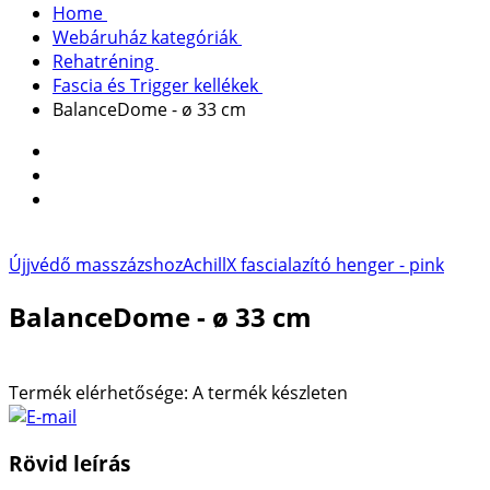
Home
Webáruház kategóriák
Rehatréning
Fascia és Trigger kellékek
BalanceDome - ø 33 cm
Újjvédő masszázshoz
AchillX fascialazító henger - pink
BalanceDome - ø 33 cm
Termék elérhetősége:
A termék készleten
Rövid leírás