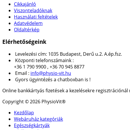
Cikkajánló
Viszonteladóknak
Használati feltételek
Adatvédelem
Oldaltérkép
Elérhetőségeink
Levelezési cím: 1035 Budapest, Derű u.2. A.ép.fsz.
Központi telefonszámaink :
+36 1 790 9900 , +36 70 945 8877
Email :
info@physio-vit.hu
Gyors ügyintézés a chatboxban is !
Online bankkártyás fizetések a kezelésekre regisztrációná
Copyright © 2026 PhysioVit®
Kezdőlap
Webáruház kategóriák
Egészségkártyák