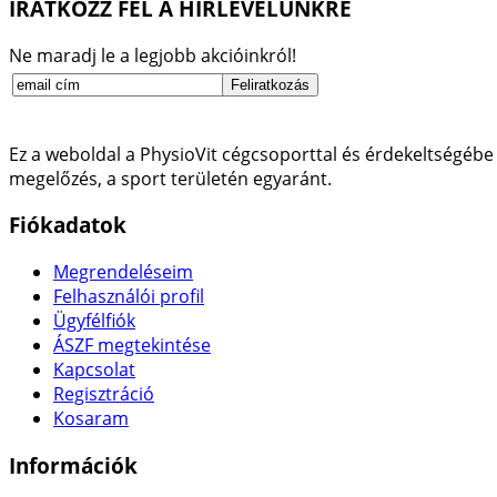
IRATKOZZ FEL A HÍRLEVELÜNKRE
Ne maradj le a legjobb akcióinkról!
Ez a weboldal a PhysioVit cégcsoporttal és érdekeltségébe 
megelőzés, a sport területén egyaránt.
Fiókadatok
Megrendeléseim
Felhasználói profil
Ügyfélfiók
ÁSZF megtekintése
Kapcsolat
Regisztráció
Kosaram
Információk