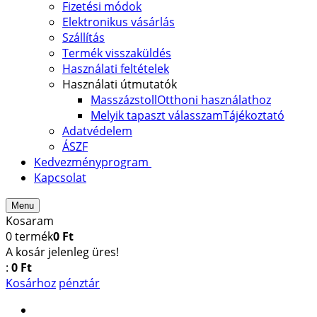
Fizetési módok
Elektronikus vásárlás
Szállítás
Termék visszaküldés
Használati feltételek
Használati útmutatók
Masszázstoll
Otthoni használathoz
Melyik tapaszt válasszam
Tájékoztató
Adatvédelem
ÁSZF
Kedvezményprogram
Kapcsolat
Menu
Kosaram
0
termék
0 Ft
A kosár jelenleg üres!
:
0 Ft
Kosárhoz
pénztár