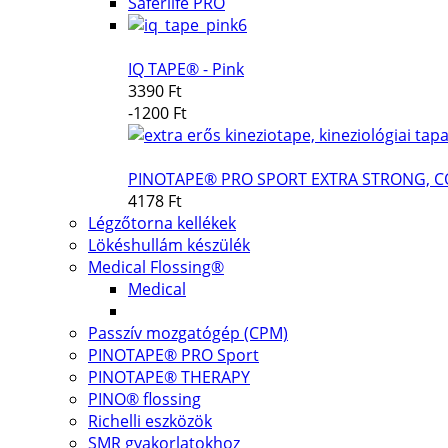
Saferlife PRO
IQ TAPE® - Pink
3390 Ft
-1200 Ft
PINOTAPE® PRO SPORT EXTRA STRONG, C
4178 Ft
Légzőtorna kellékek
Lökéshullám készülék
Medical Flossing®
Medical
Passzív mozgatógép (CPM)
PINOTAPE® PRO Sport
PINOTAPE® THERAPY
PINO® flossing
Richelli eszközök
SMR gyakorlatokhoz