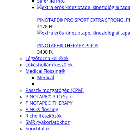
Saferlife PRO
PINOTAPE® PRO SPORT EXTRA STRONG, P
4178 Ft
PINOTAPE® THERAPY PIROS
3490 Ft
Légzőtorna kellékek
Lökéshullám készülék
Medical Flossing®
Medical
Passzív mozgatógép (CPM)
PINOTAPE® PRO Sport
PINOTAPE® THERAPY
PINO® flossing
Richelli eszközök
SMR gyakorlatokhoz
Sportitalok