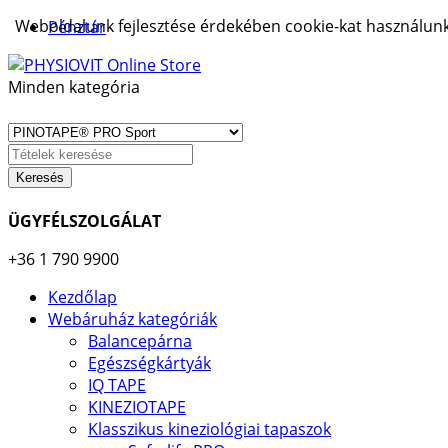
Weboldalunk fejlesztése érdekében cookie-kat használunk.
Pénztár
Minden kategória
Keresés
ÜGYFÉLSZOLGÁLAT
+36 1 790 9900
Kezdőlap
Webáruház kategóriák
Balancepárna
Egészségkártyák
IQ TAPE
KINEZIOTAPE
Klasszikus kineziológiai tapaszok