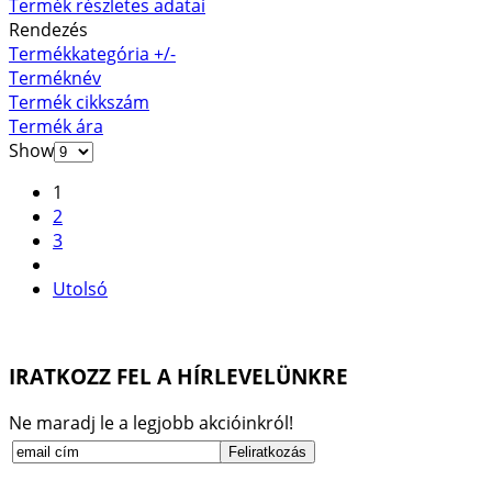
Termék részletes adatai
Rendezés
Termékkategória +/-
Terméknév
Termék cikkszám
Termék ára
Show
1
2
3
Utolsó
IRATKOZZ FEL A HÍRLEVELÜNKRE
Ne maradj le a legjobb akcióinkról!