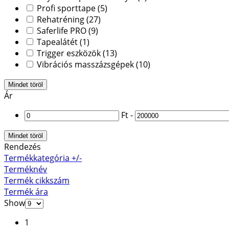
Profi sporttape
(5)
Rehatréning
(27)
Saferlife PRO
(9)
Tapealátét
(1)
Trigger eszközök
(13)
Vibrációs masszázsgépek
(10)
Mindet töröl
Ár
Ft
-
Mindet töröl
Rendezés
Termékkategória +/-
Terméknév
Termék cikkszám
Termék ára
Show
1