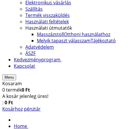
Elektronikus vásárlás
Szállítás
Termék visszaküldés
Használati feltételek
Használati útmutatók
Masszázstoll
Otthoni használathoz
Melyik tapaszt válasszam
Tájékoztató
Adatvédelem
ÁSZF
Kedvezményprogram
Kapcsolat
Menu
Kosaram
0
termék
0 Ft
A kosár jelenleg üres!
:
0 Ft
Kosárhoz
pénztár
Home