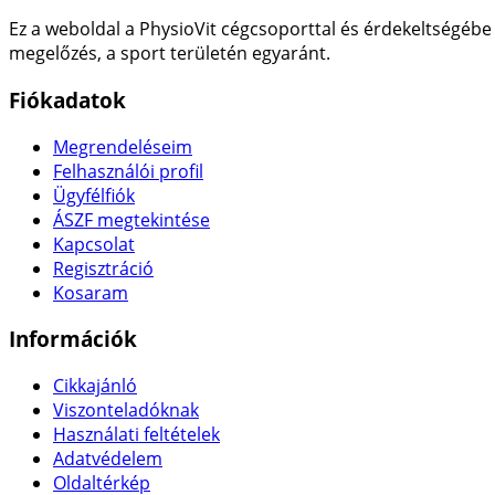
Ez a weboldal a PhysioVit cégcsoporttal és érdekeltségébe 
megelőzés, a sport területén egyaránt.
Fiókadatok
Megrendeléseim
Felhasználói profil
Ügyfélfiók
ÁSZF megtekintése
Kapcsolat
Regisztráció
Kosaram
Információk
Cikkajánló
Viszonteladóknak
Használati feltételek
Adatvédelem
Oldaltérkép