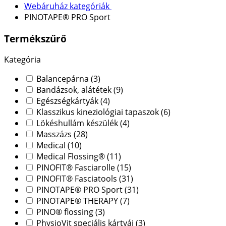
Webáruház kategóriák
PINOTAPE® PRO Sport
Termékszűrő
Kategória
Balancepárna
(3)
Bandázsok, alátétek
(9)
Egészségkártyák
(4)
Klasszikus kineziológiai tapaszok
(6)
Lökéshullám készülék
(4)
Masszázs
(28)
Medical
(10)
Medical Flossing®
(11)
PINOFIT® Fasciarolle
(15)
PINOFIT® Fasciatools
(31)
PINOTAPE® PRO Sport
(31)
PINOTAPE® THERAPY
(7)
PINO® flossing
(3)
PhysioVit speciális kártyái
(3)