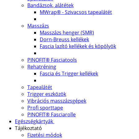
Bandázsok, alátétek
MWrap® - Szivacsos tapealátét
Masszázs
Masszázs henger (SMR)
Dorn-Breuss kellékek
Fascia lazító kellékek és köpölyök
PINOFIT® Fasciatools
Rehatréning
Fascia és Trigger kellékek
Tapealátét
Trigger eszközök
Vibrációs masszázsgépek
Profi sporttape
PINOFIT® Fasciarolle
Egészségkártyák
Tájékoztató
Fizetési módok