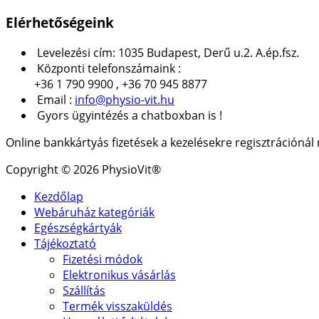
Elérhetőségeink
Levelezési cím: 1035 Budapest, Derű u.2. A.ép.fsz.
Központi telefonszámaink :
+36 1 790 9900 , +36 70 945 8877
Email :
info@physio-vit.hu
Gyors ügyintézés a chatboxban is !
Online bankkártyás fizetések a kezelésekre regisztrációná
Copyright © 2026 PhysioVit®
Kezdőlap
Webáruház kategóriák
Egészségkártyák
Tájékoztató
Fizetési módok
Elektronikus vásárlás
Szállítás
Termék visszaküldés