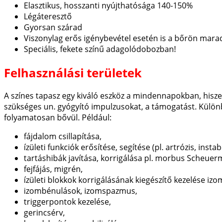
Elasztikus, hosszanti nyújthatósága 140-150%
Légáteresztő
Gyorsan szárad
Viszonylag erős igénybevétel esetén is a bőrön mara
Speciális, fekete színű adagolódobozban!
Felhasználási területek
A színes tapasz egy kiváló eszköz a mindennapokban, hiszen
szükséges un. gyógyító impulzusokat, a támogatást. Különb
folyamatosan bővül. Például:
fájdalom csillapítása,
ízületi funkciók erősítése, segítése (pl. artrózis, insta
tartáshibák javítása, korrigálása pl. morbus Scheuerm
fejfájás, migrén,
ízületi blokkok korrigálásának kiegészítő kezelése iz
izombénulások, izomspazmus,
triggerpontok kezelése,
gerincsérv,