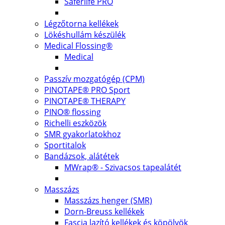
Saferlife PRO
Légzőtorna kellékek
Lökéshullám készülék
Medical Flossing®
Medical
Passzív mozgatógép (CPM)
PINOTAPE® PRO Sport
PINOTAPE® THERAPY
PINO® flossing
Richelli eszközök
SMR gyakorlatokhoz
Sportitalok
Bandázsok, alátétek
MWrap® - Szivacsos tapealátét
Masszázs
Masszázs henger (SMR)
Dorn-Breuss kellékek
Fascia lazító kellékek és köpölyök