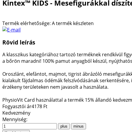
Kintex™ KIDS - Mesefigurákkal díszíte
Termék elérhetősége:
A termék készleten
Rövid leírás
A klasszikus kategóriához tartozó terméknek rendkívül fig
a bőrön maradni! 100% pamut anyagból készül, nyújtható
Oroszlánt, elefántot, majmot, tigrist ábrázóló mesefigurákka
kialakult fájdalmas ödémák felszívódásának serkentésére, i
érzékeny területeken nem javasolt a használata.
PhysioVit Card használattal a termék 15% állandó kedvez
Fogyasztói ár
4178 Ft
Kedvezmény
Mennyiség: