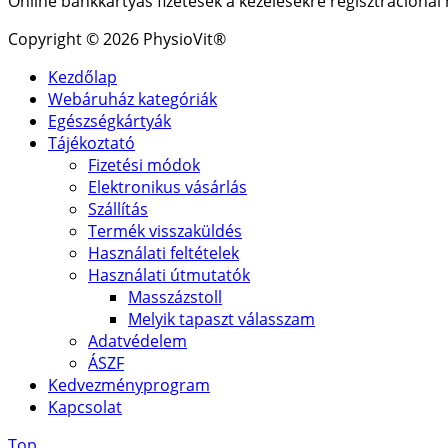
Online bankkártyás fizetések a kezelésekre regisztrációná
Copyright © 2026 PhysioVit®
Kezdőlap
Webáruház kategóriák
Egészségkártyák
Tájékoztató
Fizetési módok
Elektronikus vásárlás
Szállítás
Termék visszaküldés
Használati feltételek
Használati útmutatók
Masszázstoll
Melyik tapaszt válasszam
Adatvédelem
ÁSZF
Kedvezményprogram
Kapcsolat
Top