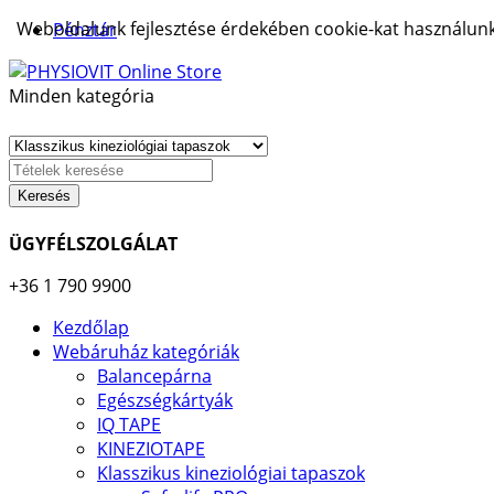
Weboldalunk fejlesztése érdekében cookie-kat használunk.
Pénztár
Minden kategória
Keresés
ÜGYFÉLSZOLGÁLAT
+36 1 790 9900
Kezdőlap
Webáruház kategóriák
Balancepárna
Egészségkártyák
IQ TAPE
KINEZIOTAPE
Klasszikus kineziológiai tapaszok