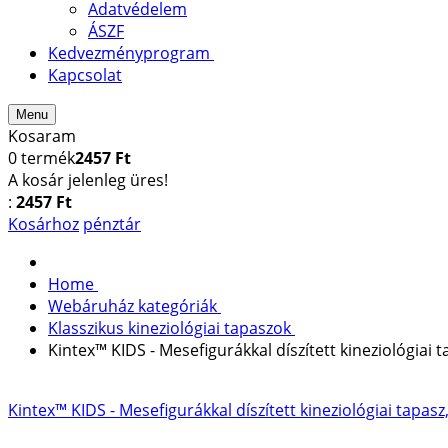
Adatvédelem
ÁSZF
Kedvezményprogram
Kapcsolat
Menu
Kosaram
0
termék
2457 Ft
A kosár jelenleg üres!
:
2457 Ft
Kosárhoz
pénztár
Home
Webáruház kategóriák
Klasszikus kineziológiai tapaszok
Kintex™ KIDS - Mesefigurákkal díszített kineziológiai t
Kintex™ KIDS - Mesefigurákkal díszített kineziológiai tapasz