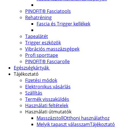
PINOFIT® Fasciatools
Rehatréning
Fascia és Trigger kellékek
Tapealátét
Trigger eszközök
Vibrációs masszázsgépek
Profi sporttape
PINOFIT® Fasciarolle
Egészségkártyák
Tájékoztató
Fizetési módok
Elektronikus vásárlás
Szállítás
Termék visszaküldés
Használati feltételek
Használati útmutatók
Masszázstoll
Otthoni használathoz
Melyik tapaszt válasszam
Tájékoztató