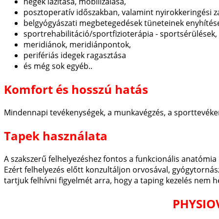
hegek lazítása, mobilizálása,
posztoperatív időszakban, valamint nyirokkeringési
belgyógyászati megbetegedések tüneteinek enyhítés
sportrehabilitáció/sportfizioterápia - sportsérülések,
meridiánok, meridiánpontok,
perifériás idegek ragasztása
és még sok egyéb..
Komfort és hosszú hatás
Mindennapi tevékenységek, a munkavégzés, a sporttevéken
Tapek használata
A szakszerű felhelyezéshez fontos a funkcionális anatómia 
Ezért felhelyezés előtt konzultáljon orvosával, gyógytorná
tartjuk felhívni figyelmét arra, hogy a taping kezelés nem he
PHYSIOV