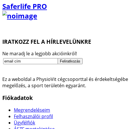
Saferlife PRO
IRATKOZZ FEL A HÍRLEVELÜNKRE
Ne maradj le a legjobb akcióinkról!
Ez a weboldal a PhysioVit cégcsoporttal és érdekeltségébe 
megelőzés, a sport területén egyaránt.
Fiókadatok
Megrendeléseim
Felhasználói profil
Ügyfélfiók
ÁSZF megtekintése