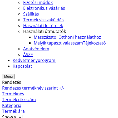
Fizetési módok
Elektronikus vásárlás
Szállítás
Termék visszaküldés
Használati feltételek
Használati útmutatók
Masszázstoll
Otthoni használathoz
Melyik tapaszt válasszam
Tájékoztató
Adatvédelem
ÁSZF
Kedvezményprogram
Kapcsolat
Menu
Rendezés
Rendezés terméknév szerint +/-
Terméknév
Termék cikkszám
Kategória
Termék ára
Show