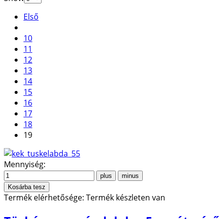
Első
10
11
12
13
14
15
16
17
18
19
Mennyiség:
Termék elérhetősége:
Termék készleten van