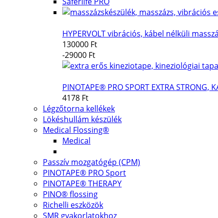
Saferlife PRO
HYPERVOLT vibrációs, kábel nélküli massz
130000 Ft
-29000 Ft
PINOTAPE® PRO SPORT EXTRA STRONG, K
4178 Ft
Légzőtorna kellékek
Lökéshullám készülék
Medical Flossing®
Medical
Passzív mozgatógép (CPM)
PINOTAPE® PRO Sport
PINOTAPE® THERAPY
PINO® flossing
Richelli eszközök
SMR gyakorlatokhoz