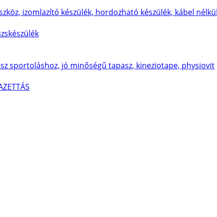
ázskészülék
AZETTÁS