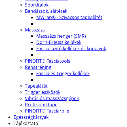
Sportitalok
Bandázsok, alátétek
MWrap® - Szivacsos tapealátét
Masszázs
Masszázs henger (SMR)
Dorn-Breuss kellékek
Fascia lazító kellékek és köpölyök
PINOFIT® Fasciatools
Rehatréning
Fascia és Trigger kellékek
Tapealátét
Trigger eszközök
Vibrációs masszázsgépek
Profi sporttape
PINOFIT® Fasciarolle
Egészségkártyák
Tájékoztató