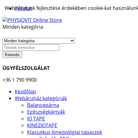
Weboldalunk fejlesztése érdekében cookie-kat használunk.
Pénztár
Minden kategória
Keresés
ÜGYFÉLSZOLGÁLAT
+36 1 790 9900
Kezdőlap
Webáruház kategóriák
Balancepárna
Egészségkártyák
IQ TAPE
KINEZIOTAPE
Klasszikus kineziológiai tapaszok