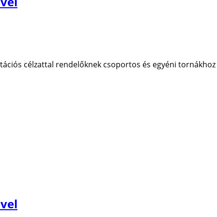
vel
tációs célzattal rendelőknek csoportos és egyéni tornákhoz 
vel